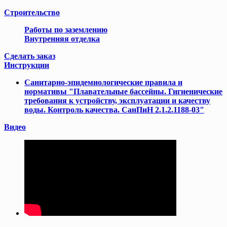
Cтроительство
Работы по заземлению
Внутренняя отделка
Сделать заказ
Инструкции
Cанитарно-эпидемиологические правила и
нормативы "Плавательные бассейны. Гигиенические
требования к устройству, эксплуатации и качеству
воды. Контроль качества. СанПиН 2.1.2.1188-03"
Видео