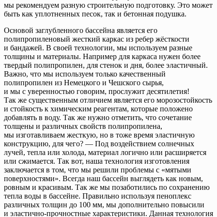
мы рекомендуем разную строительную подготовку. Это может
быть как уплотненных песок, так и бетонная подушка.
Основой заглубленного бассейна является его
полипропиленовый жесткий каркас из ребер жёсткости
и бандажей. В своей технологии, мы используем разные
толщины и материалы. Например для каркаса нужен более
твердый полипропилен, для стенок и дня, более эластичный.
Важно, что мы используем только качественный
полипропилен из Немецкого и Чешского сырья,
и мы с уверенностью говорим, прослужит десятилетия!
Так же существенным отличием является его морозостойкость
и стойкость к химическим реагентам, которые положено
добавлять в воду. Так же нужно отметить, что сочетание
толщены и различных свойств полипропилена,
мы изготавливаем жесткую, но в тоже время эластичную
конструкцию, для чего? — Под воздействием солнечных
лучей, тепла или холода, материал логично или расширяется
или сжимается. Так вот, наша технология изготовления
заключается в том, что мы решили проблемы с «мятыми
поверхностями». Всегда наш бассейн выглядеть как новым,
ровным и красивым. Так же мы позаботились по сохранению
тепла воды в бассейне. Правильно используя пеноплекс
различных толщин до 100 мм, мы дополнительно повысили
и эластично-прочностные характеристики. Данная технология