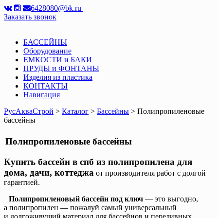
6428080@bk.ru
Заказать звонок
БАССЕЙНЫ
Оборудование
ЕМКОСТИ и БАКИ
ПРУДЫ и ФОНТАНЫ
Изделия из пластика
КОНТАКТЫ
Навигация
РусАкваСтрой
>
Каталог
>
Бассейны
> Полипропиленовые
бассейны
Полипропиленовые бассейны
Купить бассейн в спб из полипропилена для
дома, дачи, коттеджа
от производителя работ с долгой
гарантией.
Полипропиленовый бассейн под ключ
— это выгодно,
а полипропилен — пожалуй самый универсальный
и долгоживущий материал для бассейнов и переливных