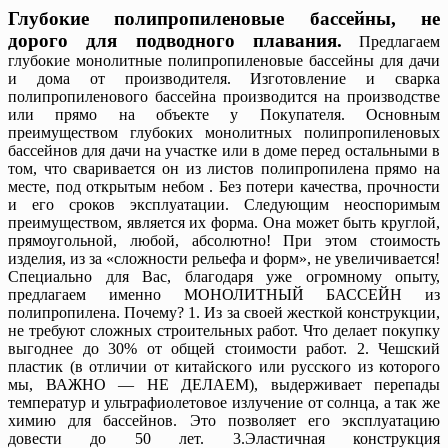
Глубокие полипропиленовые бассейны, не
дорого для подводного плавания.
Предлагаем
глубокие монолитные полипропиленовые бассейны для дачи
и дома от производителя. Изготовление и сварка
полипропиленового бассейна производится на производстве
или прямо на объекте у Покупателя. Основным
преимуществом глубоких монолитных полипропиленовых
бассейнов для дачи на участке или в доме перед остальными в
том, что сваривается он из листов полипропилена прямо на
месте, под открытым небом . Без потери качества, прочности
и его сроков эксплуатации. Следующим неоспоримым
преимуществом, является их форма. Она может быть круглой,
прямоугольной, любой, абсолютно! При этом стоимость
изделия, из за «сложности рельефа и форм», не увеличивается!
Специально для Вас, благодаря уже огромному опыту,
предлагаем именно МОНОЛИТНЫЙ БАССЕЙН из
полипропилена. Почему? 1. Из за своей жесткой конструкции,
не требуют сложных строительных работ. Что делает покупку
выгоднее до 30% от общей стоимости работ. 2. Чешский
пластик (в отличии от китайского или русского из которого
мы, ВАЖНО — НЕ ДЕЛАЕМ), выдерживает перепады
температур и ультрафиолетовое излучение от солнца, а так же
химию для бассейнов. Это позволяет его эксплуатацию
довести до 50 лет. 3.Эластичная конструкция