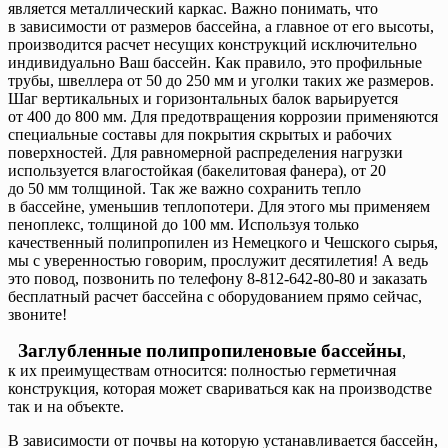
является металлический каркас. Важно понимать, что
в зависимости от размеров бассейна, а главное от его высоты,
производится расчет несущих конструкций исключительно
индивидуально Ваш бассейн. Как правило, это профильные
трубы, швеллера от 50 до 250 мм и уголки таких же размеров.
Шаг вертикальных и горизонтальных балок варьируется
от 400 до 800 мм. Для предотвращения коррозии применяются
специальные составы для покрытия скрытых и рабочих
поверхностей. Для равномерной распределения нагрузки
используется влагостойкая (бакелитовая фанера), от 20
до 50 мм толщиной. Так же важно сохранить тепло
в бассейне, уменьшив теплопотери. Для этого мы применяем
пеноплекс, толщиной до 100 мм. Используя только
качественный полипропилен из Немецкого и Чешского сырья,
мы с уверенностью говорим, прослужит десятилетия! А ведь
это повод, позвонить по телефону 8-812-642-80-80 и заказать
бесплатный расчет бассейна с оборудованием прямо сейчас,
звоните!
Заглубленные полипропиленовые бассейны
,
к их преимуществам относится: полностью герметичная
конструкция, которая может свариваться как на производстве
так и на объекте.
В зависимости от почвы на которую устанавливается бассейн,