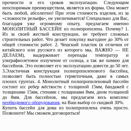
прочности и его сроков эксплуатации. Следующим
неоспоримым преимуществом, является их форма. Она может
быть любой, абсолютно! При этом стоимость изделия, из за
«сложности рельефа», не увеличивается! Специально для Вас,
благодаря уже огромному опыту, предлагаем именно
МОНОЛИТНЫЙ БАССЕЙН из полипропилена. Почему? 1.
Из за своей жесткой конструкции, не требуют сложных
строительных работ. Что делает покупку выгоднее до 30% от
общей стоимости работ. 2. Чешский пластик (в отличии от
китайского или русского из которого мы, ВАЖНО — НЕ
ДЕЛАЕМ), выдерживает перепады температур и
ультрафиолетовое излучение от солнца, а так же химию для
бассейнов. Это позволяет его эксплуатацию довести до 50 лет.
3.Эластичная конструкция полипропиленового бассейна,
позволяет быть полностью герметичным, даже в самых
плохих грунтах. 4. Монолитный полипропиленовый бассейн
состоит из: ребер жёсткости с толщиной 15мм, бандажей с
толщинами 15мм, стенами с толщинами 8мм, дном толщиной
до 8мм. Для бассейнов, мы предлагаем весь комплекс
необходимого оборудования
, на Ваш выбор со скидкой 30%.
Купить бассейн для дома из полипропилена очень просто.
Позвоните! Мы сможем договориться!